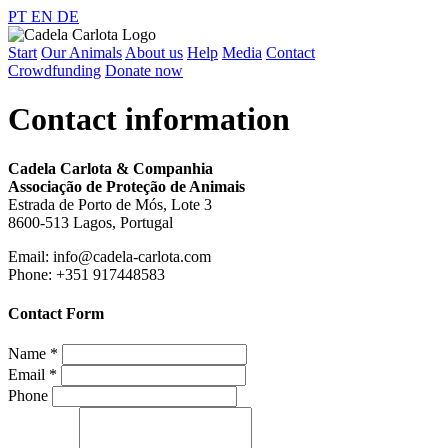
PT
EN
DE
Start
Our Animals
About us
Help
Media
Contact
Crowdfunding
Donate now
Contact information
Cadela Carlota & Companhia
Associação de Proteção de Animais
Estrada de Porto de Mós, Lote 3
8600-513 Lagos, Portugal
Email: info@cadela-carlota.com
Phone: +351 917448583
Contact Form
Name *
Email *
Phone