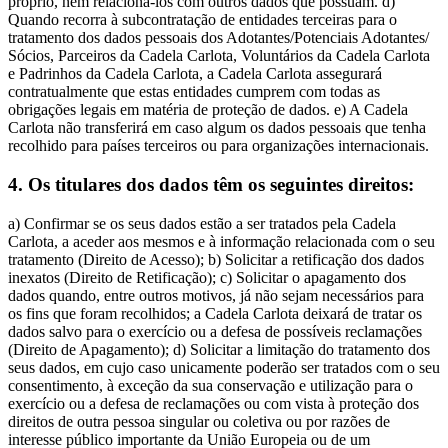
próprio, nem relacioná-los com outros dados que possuam. d)
Quando recorra à subcontratação de entidades terceiras para o
tratamento dos dados pessoais dos Adotantes/Potenciais Adotantes/
Sócios, Parceiros da Cadela Carlota, Voluntários da Cadela Carlota
e Padrinhos da Cadela Carlota, a Cadela Carlota assegurará
contratualmente que estas entidades cumprem com todas as
obrigações legais em matéria de proteção de dados. e) A Cadela
Carlota não transferirá em caso algum os dados pessoais que tenha
recolhido para países terceiros ou para organizações internacionais.
4. Os titulares dos dados têm os seguintes direitos:
a) Confirmar se os seus dados estão a ser tratados pela Cadela
Carlota, a aceder aos mesmos e à informação relacionada com o seu
tratamento (Direito de Acesso); b) Solicitar a retificação dos dados
inexatos (Direito de Retificação); c) Solicitar o apagamento dos
dados quando, entre outros motivos, já não sejam necessários para
os fins que foram recolhidos; a Cadela Carlota deixará de tratar os
dados salvo para o exercício ou a defesa de possíveis reclamações
(Direito de Apagamento); d) Solicitar a limitação do tratamento dos
seus dados, em cujo caso unicamente poderão ser tratados com o seu
consentimento, à exceção da sua conservação e utilização para o
exercício ou a defesa de reclamações ou com vista à proteção dos
direitos de outra pessoa singular ou coletiva ou por razões de
interesse público importante da União Europeia ou de um