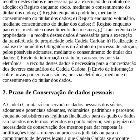
recolha destes dados é necessária para a execução do contrato de
adoção; c) Registo enquanto sócio, mediante o consentimento do
titular dos dados; d) Registo enquanto padrinho, mediante
consentimento do titular dos dados; e) Registo enquanto voluntário,
mediante consentimento do titular dos dados; f) Registo enquanto
parceiros, mediante consentimento dos mesmos; g) Transferência de
propriedade – a recolha destes dados é necessária para a execução
da transferência de propriedade pela Cadela Carlota; h) Realização e
análise de Inquéritos Obrigatórios no âmbito do processo de adoção,
pelos possíveis adotantes, mediante o consentimento do titular dos
dados; i) Envio de informação estatutária aos sócios por via
eletrónica – a recolha destes dados é necessária para a concretização
dos deveres estatutários da Cadela Carlota; j) Envio de informação
sobre novas parcerias aos sócios, por via eletrónica, mediante o
consentimento do titular dos dados.
2. Prazo de Conservação de dados pessoais:
A Cadela Carlota só conservará os dados pessoais dos sócios,
adotantes e potenciais adotantes, voluntários, padrinhos e parceiros
enquanto subsistirem as legítimas finalidades para as quais os dados
são tratados nos termos referidos no ponto anterior, sem prejuízo da
necessidade de conservação dos mesmos para dar resposta às
notificações legais, ordens ou processos judiciais ou para o
cumprimento de deveres legais a que Cadela Carlota se encontre