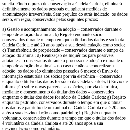
sujeita. Findo o prazo de conservação a Cadela Carlota, eliminará
definitivamente os dados pessoais ou aplicará medidas de
anonimização irreversíveis. Sem prejuízo do atrás indicado, os dados
serão, em regra, conservados pelos seguintes prazos:
a) Gestão e acompanhamento da adoção – conservados durante o
tempo de adoção do animal; b) Registo enquanto sócio –
conservados durante o tempo em que o titular dos dados é sócio da
Cadela Carlota e até 20 anos após a sua desvinculação como sócio;
c) Transferência de propriedade – conservados durante o tempo de
adoção do animal; d) Realização de Inquéritos para possíveis
adotantes – conservados durante o processo de adoção e durante o
tempo de adoção do animal – no caso de não se concretizar a
adoção, os dados são eliminados passados 6 meses; e) Envio de
informação estatutária aos sócios por via eletrónica – conservados
enquanto o titular dos dados for sócio da Cadela Carlota; f) Envio de
informação sobre novas parcerias aos sócios, por via eletrónica,
mediante o consentimento do titular dos dados – conservados
enquanto o titular dos dados for sócio da Cadela Carlota; g) Registo
enquanto padrinho, conservados durante o tempo em que o titular
dos dados é padrinho de um animal da Cadela Carlota e até 20 anos
após a sua desvinculação como padrinho; h) Registo enquanto
voluntário, conservados durante o tempo em que o titular dos dados
é voluntário da Cadela Carlota e até 20 anos após a sua
desvinculação como voluntário;