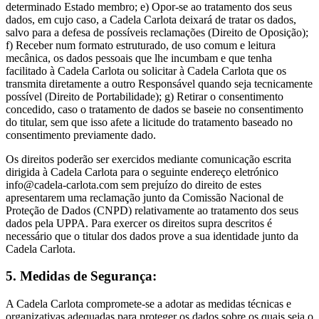
determinado Estado membro; e) Opor-se ao tratamento dos seus
dados, em cujo caso, a Cadela Carlota deixará de tratar os dados,
salvo para a defesa de possíveis reclamações (Direito de Oposição);
f) Receber num formato estruturado, de uso comum e leitura
mecânica, os dados pessoais que lhe incumbam e que tenha
facilitado à Cadela Carlota ou solicitar à Cadela Carlota que os
transmita diretamente a outro Responsável quando seja tecnicamente
possível (Direito de Portabilidade); g) Retirar o consentimento
concedido, caso o tratamento de dados se baseie no consentimento
do titular, sem que isso afete a licitude do tratamento baseado no
consentimento previamente dado.
Os direitos poderão ser exercidos mediante comunicação escrita
dirigida à Cadela Carlota para o seguinte endereço eletrónico
info@cadela-carlota.com sem prejuízo do direito de estes
apresentarem uma reclamação junto da Comissão Nacional de
Proteção de Dados (CNPD) relativamente ao tratamento dos seus
dados pela UPPA. Para exercer os direitos supra descritos é
necessário que o titular dos dados prove a sua identidade junto da
Cadela Carlota.
5. Medidas de Segurança:
A Cadela Carlota compromete-se a adotar as medidas técnicas e
organizativas adequadas para proteger os dados sobre os quais seja o