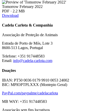
Tomorrow February 2022
PDF · 2.2 MB
Download
Cadela Carlota & Companhia
Associação de Proteção de Animais
Estrada de Porto de Mós, Lote 3
8600-513 Lagos, Portugal
Telefone: +351 917448583
Email:
info@cadela-carlota.com
Doações
IBAN: PT50 0036 0179 9910 0053 24002
BIC: MPIOPTPLXXX (Montepio Geral)
PayPal.com/paypalme/cadelacarlota
MB WAY: +351 917448583
Associação sem fins lucrativos