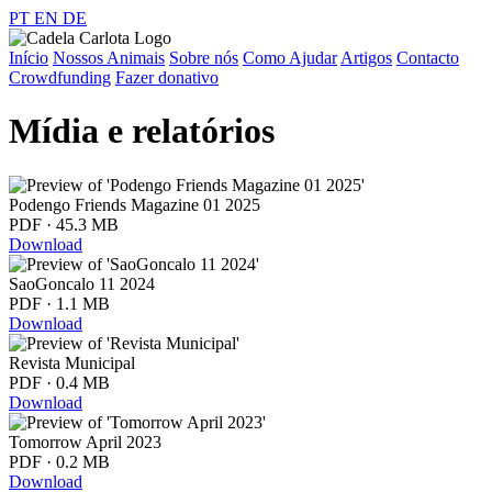
PT
EN
DE
Início
Nossos Animais
Sobre nós
Como Ajudar
Artigos
Contacto
Crowdfunding
Fazer donativo
Mídia e relatórios
Podengo Friends Magazine 01 2025
PDF · 45.3 MB
Download
SaoGoncalo 11 2024
PDF · 1.1 MB
Download
Revista Municipal
PDF · 0.4 MB
Download
Tomorrow April 2023
PDF · 0.2 MB
Download